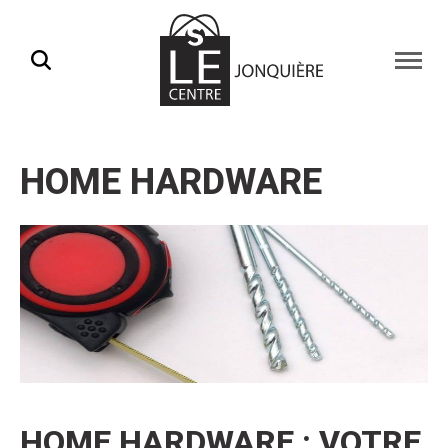
Ouvrir
la
naviga
du
site
HOME HARDWARE
HOME HARDWARE : VOTRE