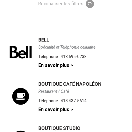
clé
résultats
Réinitialiser les filtres
seront
mis
à
jour
au
fur
BELL
et
à
Spécialité et Téléphonie cellulaire
mesure
Téléphone :
418 695-0238
que
vous
En savoir plus >
écrivez.
BOUTIQUE CAFÉ NAPOLÉON
Restaurant / Café
Téléphone :
418 437-5614
En savoir plus >
BOUTIQUE STUDIO