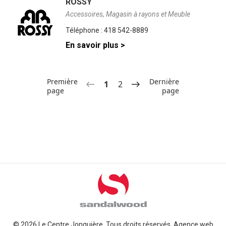
ROSSY
Accessoires, Magasin à rayons et Meuble
Téléphone :
418 542-8889
En savoir plus >
Première
Dernière
1
2
page
page
© 2026 Le Centre Jonquière. Tous droits réservés.
Agence web